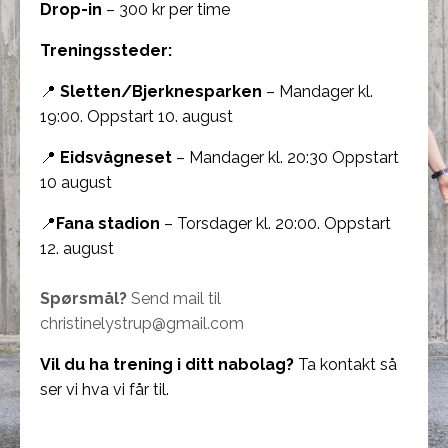
Drop-in
– 300 kr per time
Treningssteder:
📍
Sletten/Bjerknesparken
– Mandager kl.
19:00. Oppstart 10. august
📍
Eidsvågneset
– Mandager kl. 20:30 Oppstart
10 august
📍
Fana
stadion
– Torsdager kl. 20:00. Oppstart
12. august
Spørsmål?
Send mail til
christinelystrup@gmail.com
Vil du ha trening i ditt nabolag?
Ta kontakt så
ser vi hva vi får til.