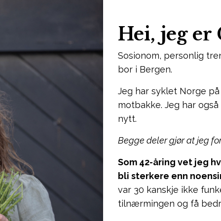
Hei, jeg er
Sosionom, personlig tr
bor i Bergen.
Jeg har syklet Norge på 
motbakke. Jeg har også g
nytt.
Begge deler gjør at jeg fo
Som 42-åring vet jeg h
bli sterkere enn noensi
var 30 kanskje ikke funk
tilnærmingen og få bedre