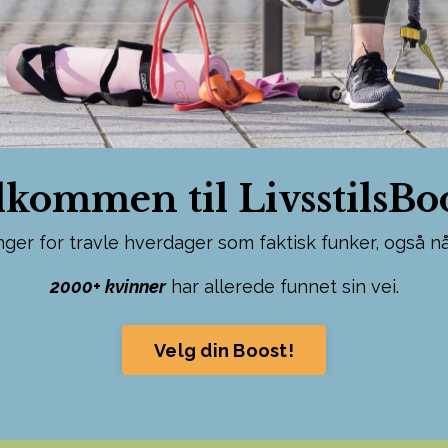
lkommen til LivsstilsBoo
nger for travle hverdager som faktisk funker, også 
2000+ kvinner
har allerede funnet sin vei.
Velg din Boost!