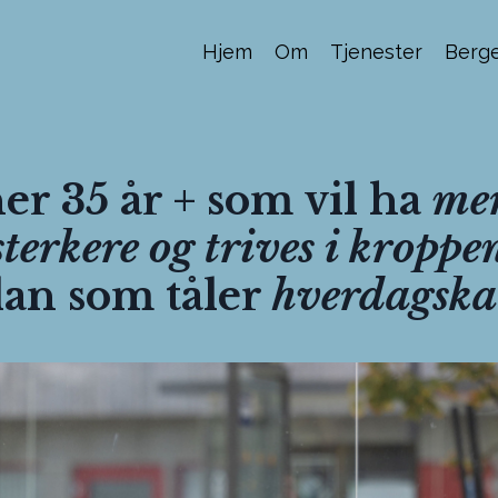
Hjem
Om
Tjenester
Berge
er 35 år + som vil ha
mer
sterkere og trives i kroppe
lan som tåler
hverdagska