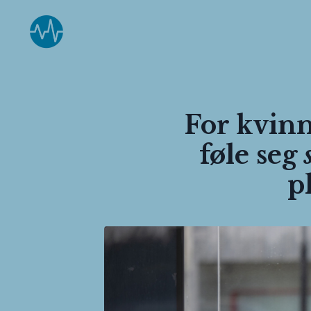
For kvinn
føle seg
p