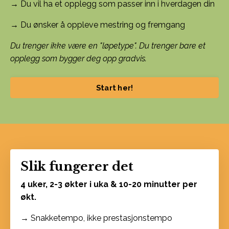
→ Du vil ha et opplegg som passer inn i hverdagen din
→ Du ønsker å oppleve mestring og fremgang
Du trenger ikke være en "løpetype". Du trenger bare et
opplegg som bygger deg opp gradvis.
Start her!
Slik fungerer det
4 uker, 2-3 økter i uka & 10-20 minutter per
økt.
→ Snakketempo, ikke prestasjonstempo